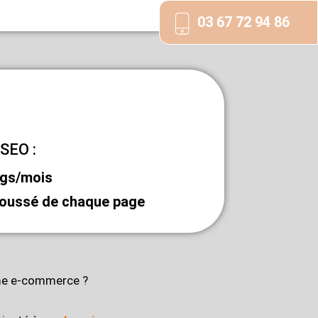
03 67 72 94 86
 SEO :
ogs/mois
poussé de chaque page
rme e-commerce ?