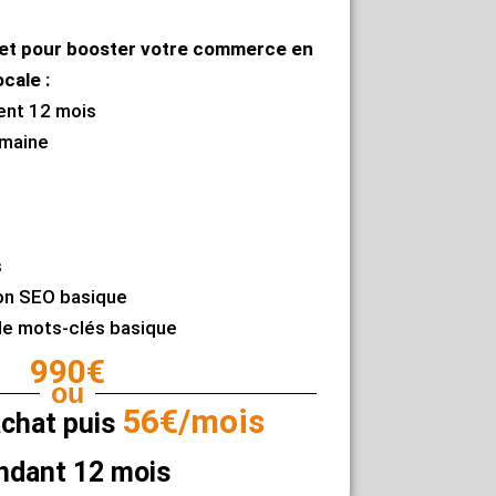
plet pour booster votre commerce en
ocale :
nt 12 mois
maine
u
s
on SEO basique
de mots-clés basique
990€
ou
56€/mois
achat puis
ndant 12 mois