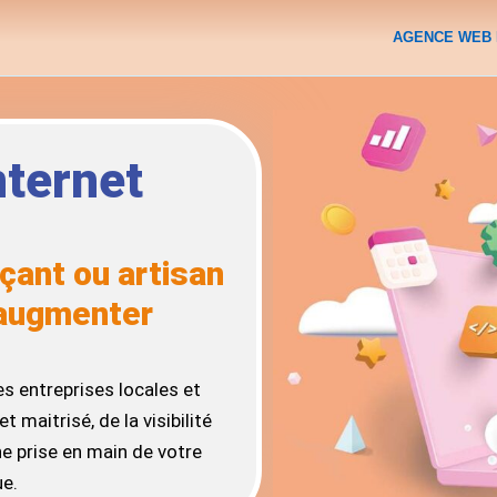
AGENCE WEB 
nternet
çant ou artisan
’augmenter
es entreprises locales et
 maitrisé, de la visibilité
une prise en main de votre
ue.