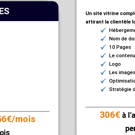
GES
Un site vitrine com
attirant la clientèle l
Hébergeme
Nom de do
10 Pages
Le conten
Logo
Les image
Optimisati
Stratégie 
306€
à l’
56€/mois
pe
ois