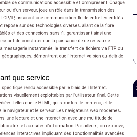
nsemble de communications accessible et omniprésent. Chaque
teur ou d’un serveur, joue un rôle dans la transmission des
TCP/IP, assurant une communication fluide entre les entités
et repose sur des technologies diverses, allant de la fibre
âblés et des connexions sans fil, garantissant ainsi une
intéressant de constater que la puissance de ce réseau se
la messagerie instantanée, le transfert de fichiers via FTP ou
ns géographiques, démontrant que l’Internet va bien au-delà de
ant que service
écifique rendu accessible par le biais de l’Internet,
ns visuellement exploitables par l’utilisateur final. Cette
iées telles que le HTML, qui structure le contenu, et le
 le navigateur et le serveur. Les navigateurs web modernes,
nsi une lecture et une interaction avec une multitude de
laboratifs et aux sites d’information. Par ailleurs, on retrouve,
ériences interactives impliquant des fonctionnalités avancées